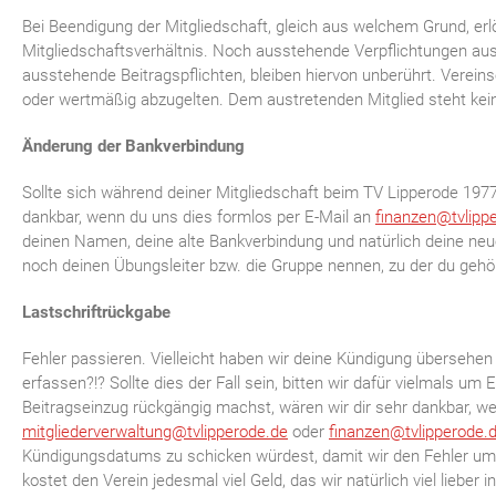
Bei Beendigung der Mitgliedschaft, gleich aus welchem Grund, e
Mitgliedschaftsverhältnis. Noch ausstehende Verpflichtungen aus
ausstehende Beitragspflichten, bleiben hiervon unberührt. Vere
oder wertmäßig abzugelten. Dem austretenden Mitglied steht kein
Änderung der Bankverbindung
Sollte sich während deiner Mitgliedschaft beim TV Lipperode 1977
dankbar, wenn du uns dies formlos per E-Mail an
finanzen@tvlipp
deinen Namen, deine alte Bankverbindung und natürlich deine ne
noch deinen Übungsleiter bzw. die Gruppe nennen, zu der du gehö
Lastschriftrückgabe
Fehler passieren. Vielleicht haben wir deine Kündigung übersehen 
erfassen?!? Sollte dies der Fall sein, bitten wir dafür vielmals u
Beitragseinzug rückgängig machst, wären wir dir sehr dankbar, w
mitgliederverwaltung@tvlipperode.de
oder
finanzen@tvlipperode.
Kündigungsdatums zu schicken würdest, damit wir den Fehler umg
kostet den Verein jedesmal viel Geld, das wir natürlich viel liebe