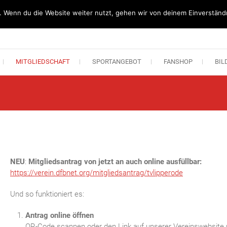
. Wenn du die Website weiter nutzt, gehen wir von deinem Einverständn
n Lipperode
MITGLIEDSCHAFT
SPORTANGEBOT
FANSHOP
BIL
NEU
:
Mitgliedsantrag von jetzt an auch online ausfüllbar:
https://verein.dfbnet.org/mitgliedsantrag/tvlipperode
Und so funktioniert es:
Antrag online öffnen
QR-Code scannen oder den Link auf unserer Vereinswebsite n