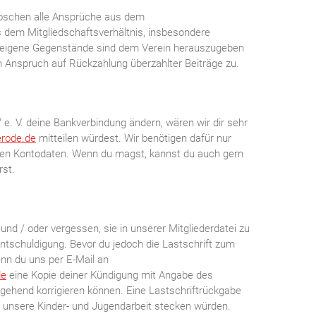
rlöschen alle Ansprüche aus dem
 dem Mitgliedschaftsverhältnis, insbesondere
inseigene Gegenstände sind dem Verein herauszugeben
 Anspruch auf Rückzahlung überzahlter Beiträge zu.
 e. V. deine Bankverbindung ändern, wären wir dir sehr
erode.de
mitteilen würdest. Wir benötigen dafür nur
uen Kontodaten. Wenn du magst, kannst du auch gern
rst.
und / oder vergessen, sie in unserer Mitgliederdatei zu
m Entschuldigung. Bevor du jedoch die Lastschrift zum
enn du uns per E-Mail an
de
eine Kopie deiner Kündigung mit Angabe des
ehend korrigieren können. Eine Lastschriftrückgabe
r in unsere Kinder- und Jugendarbeit stecken würden.