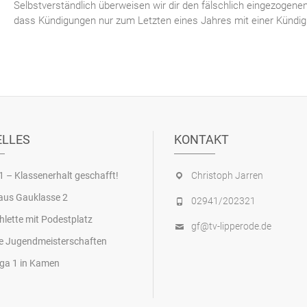
Selbstverständlich überweisen wir dir den fälschlich eingezogenen
dass Kündigungen nur zum Letzten eines Jahres mit einer Kündigu
ELLES
KONTAKT
1 – Klassenerhalt geschafft!
Christoph Jarren
aus Gauklasse 2
02941/202321
hlette mit Podestplatz
gf@tv-lipperode.de
e Jugendmeisterschaften
ga 1 in Kamen