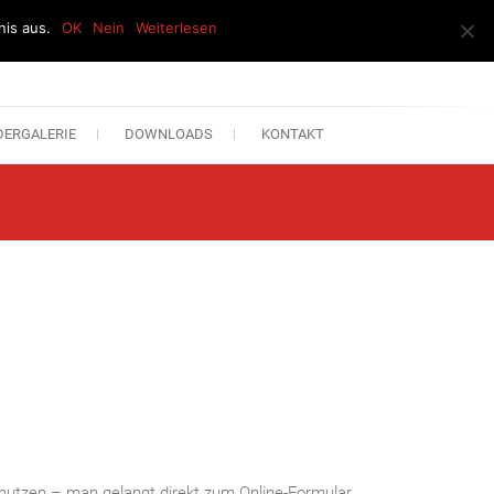
is aus.
OK
Nein
Weiterlesen
DERGALERIE
DOWNLOADS
KONTAKT
utzen – man gelangt direkt zum Online-Formular.