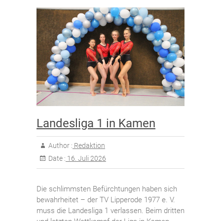
Landesliga 1 in Kamen
Author :
Redaktion
Date :
16. Juli 2026
Die schlimmsten Befürchtungen haben sich
bewahrheitet – der TV Lipperode 1977 e. V.
muss die Landesliga 1 verlassen. Beim dritten