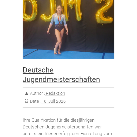
Deutsche
Jugendmeisterschaften
Author :
Redaktion
Date :
16. Juli 2026
Ihre Qualifikation für die diesjährigen
Deutschen Jugendmeisterschaften war
bereits ein Riesenerfolg, den Fiona Tong vom