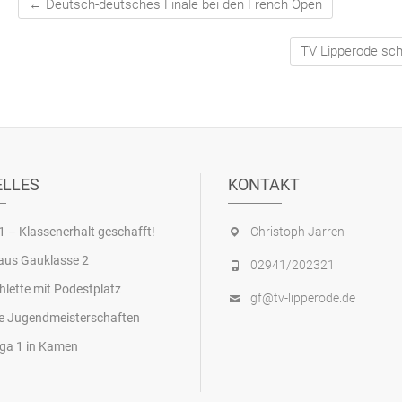
←
Deutsch-deutsches Finale bei den French Open
TV Lipperode sch
ELLES
KONTAKT
1 – Klassenerhalt geschafft!
Christoph Jarren
aus Gauklasse 2
02941/202321
hlette mit Podestplatz
gf@tv-lipperode.de
e Jugendmeisterschaften
ga 1 in Kamen