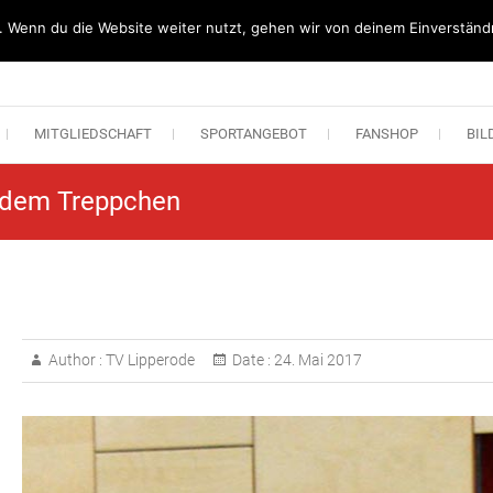
. Wenn du die Website weiter nutzt, gehen wir von deinem Einverständn
n Lipperode
MITGLIEDSCHAFT
SPORTANGEBOT
FANSHOP
BIL
f dem Treppchen
Author :
TV Lipperode
Date :
24. Mai 2017