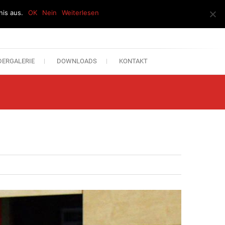
is aus.
OK
Nein
Weiterlesen
DERGALERIE
DOWNLOADS
KONTAKT