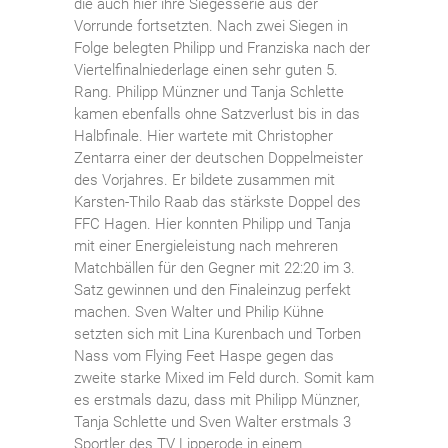
die auch hier ihre Siegesserie aus der
Vorrunde fortsetzten. Nach zwei Siegen in
Folge belegten Philipp und Franziska nach der
Viertelfinalniederlage einen sehr guten 5.
Rang. Philipp Münzner und Tanja Schlette
kamen ebenfalls ohne Satzverlust bis in das
Halbfinale. Hier wartete mit Christopher
Zentarra einer der deutschen Doppelmeister
des Vorjahres. Er bildete zusammen mit
Karsten-Thilo Raab das stärkste Doppel des
FFC Hagen. Hier konnten Philipp und Tanja
mit einer Energieleistung nach mehreren
Matchbällen für den Gegner mit 22:20 im 3.
Satz gewinnen und den Finaleinzug perfekt
machen. Sven Walter und Philip Kühne
setzten sich mit Lina Kurenbach und Torben
Nass vom Flying Feet Haspe gegen das
zweite starke Mixed im Feld durch. Somit kam
es erstmals dazu, dass mit Philipp Münzner,
Tanja Schlette und Sven Walter erstmals 3
Sportler des TV Lipperode in einem