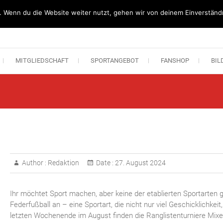
. Wenn du die Website weiter nutzt, gehen wir von deinem Einverständn
n Lipperode
MITGLIEDSCHAFT
SPORTANGEBOT
FANSHOP
BIL
Author :
Redaktion
Date :
27. August 2024
Ihr möchtet Sport machen, aber keine der etablierten Sportarten 
Federfußball an – eine Sportart, die nicht nur viel Geschicklichkei
letzten Wochenende im August finden die Ranglistenturniere Mix