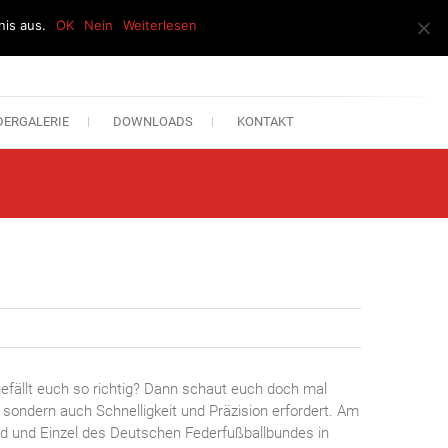
is aus.
OK
Nein
Weiterlesen
DERGALERIE
DOWNLOADS
KONTAKT
gefällt euch so richtig? Dann schaut euch doch mal
t, sondern auch Schnelligkeit und Präzision erfordert. Am
ed und Einzel des Deutschen Federfußballbundes in