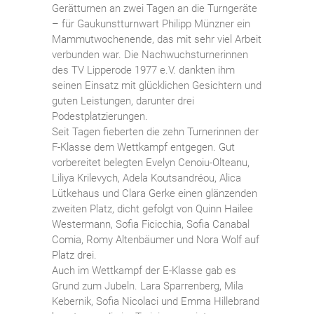
Gerätturnen an zwei Tagen an die Turngeräte
– für Gaukunstturnwart Philipp Münzner ein
Mammutwochenende, das mit sehr viel Arbeit
verbunden war. Die Nachwuchsturnerinnen
des TV Lipperode 1977 e.V. dankten ihm
seinen Einsatz mit glücklichen Gesichtern und
guten Leistungen, darunter drei
Podestplatzierungen.
Seit Tagen fieberten die zehn Turnerinnen der
F-Klasse dem Wettkampf entgegen. Gut
vorbereitet belegten Evelyn Cenoiu-Olteanu,
Liliya Krilevych, Adela Koutsandréou, Alica
Lütkehaus und Clara Gerke einen glänzenden
zweiten Platz, dicht gefolgt von Quinn Hailee
Westermann, Sofia Ficicchia, Sofia Canabal
Comia, Romy Altenbäumer und Nora Wolf auf
Platz drei.
Auch im Wettkampf der E-Klasse gab es
Grund zum Jubeln. Lara Sparrenberg, Mila
Kebernik, Sofia Nicolaci und Emma Hillebrand