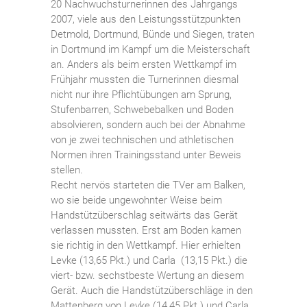
20 Nachwuchsturnerinnen des Jahrgangs
2007, viele aus den Leistungsstützpunkten
Detmold, Dortmund, Bünde und Siegen, traten
in Dortmund im Kampf um die Meisterschaft
an. Anders als beim ersten Wettkampf im
Frühjahr mussten die Turnerinnen diesmal
nicht nur ihre Pflichtübungen am Sprung,
Stufenbarren, Schwebebalken und Boden
absolvieren, sondern auch bei der Abnahme
von je zwei technischen und athletischen
Normen ihren Trainingsstand unter Beweis
stellen.
Recht nervös starteten die TVer am Balken,
wo sie beide ungewohnter Weise beim
Handstützüberschlag seitwärts das Gerät
verlassen mussten. Erst am Boden kamen
sie richtig in den Wettkampf. Hier erhielten
Levke (13,65 Pkt.) und Carla (13,15 Pkt.) die
viert- bzw. sechstbeste Wertung an diesem
Gerät. Auch die Handstützüberschläge in den
Mattenberg von Levke (14,45 Pkt.) und Carla