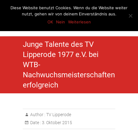
Skip
Diese Website benutzt Cookies. Wenn du die Website weiter
to
nutzt, gehen wir von deinem Einverständnis aus.
content
OK
Nein
Weiterlesen
Turnverein Lipperode
Junge Talente des TV
Lipperode 1977 e.V. bei
WTB-
Nachwuchsmeisterschaften
erfolgreich
Author :
TV Lipperode
Date :
3. Oktober 2015