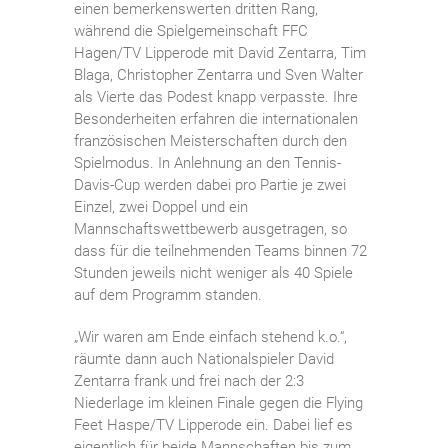
einen bemerkenswerten dritten Rang,
während die Spielgemeinschaft FFC
Hagen/TV Lipperode mit David Zentarra, Tim
Blaga, Christopher Zentarra und Sven Walter
als Vierte das Podest knapp verpasste. Ihre
Besonderheiten erfahren die internationalen
französischen Meisterschaften durch den
Spielmodus. In Anlehnung an den Tennis-
Davis-Cup werden dabei pro Partie je zwei
Einzel, zwei Doppel und ein
Mannschaftswettbewerb ausgetragen, so
dass für die teilnehmenden Teams binnen 72
Stunden jeweils nicht weniger als 40 Spiele
auf dem Programm standen.
„Wir waren am Ende einfach stehend k.o.“,
räumte dann auch Nationalspieler David
Zentarra frank und frei nach der 2:3
Niederlage im kleinen Finale gegen die Flying
Feet Haspe/TV Lipperode ein. Dabei lief es
eigentlich für beide Mannschaften bis zum