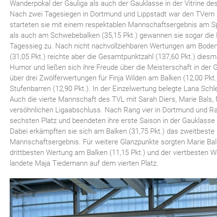
Wanderpokal der Gauliga als auch der Gauklasse in der Vitrine de
Nach zwei Tagesiegen in Dortmund und Lippstadt war den TVern
starteten sie mit einem respektablen Mannschaftsergebnis am Spr
als auch am Schwebebalken (35,15 Pkt.) gewannen sie sogar die
Tagessieg zu. Nach nicht nachvollziehbaren Wertungen am Bod
(31,05 Pkt.) reichte aber die Gesamtpunktzahl (137,60 Pkt.) diesm
Humor und ließen sich ihre Freude über die Meisterschaft in der 
über drei Zwölferwertungen für Finja Wilden am Balken (12,00 Pkt
Stufenbarren (12,90 Pkt.). In der Einzelwertung belegte Lana Schle
Auch die vierte Mannschaft des TVL mit Sarah Diers, Marie Bals,
versöhnlichen Ligaabschluss. Nach Rang vier in Dortmund und Ra
sechsten Platz und beendeten ihre erste Saison in der Gauklasse
Dabei erkämpften sie sich am Balken (31,75 Pkt.) das zweitbeste
Mannschaftsergebnis. Für weitere Glanzpunkte sorgten Marie Ba
drittbesten Wertung am Balken (11,15 Pkt.) und der viertbesten W
landete Maja Tiedemann auf dem vierten Platz.