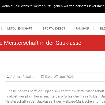
. Wenn du die Website weiter nutzt, gehen wir von deinem Einverständn
n Lipperode
MITGLIEDSCHAFT
SPORTANGEBOT
FANSHOP
BIL
e Meisterschaft in der Gauklasse
Author :
Redaktion
Date :
27. Juni 2022
Für eine nahezu perfekte Ligasaison sorgte die dritte Mannschaft 
Finalwettkampf in Hamm reichte Lana Schleicher, Finja Wilden, 
Meisterschaft in der Gauklasse 1 des Hellweg-Märkischen Turnga