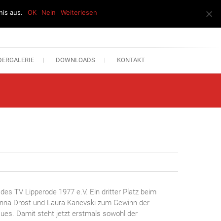
is aus.
OK
Nein
Weiterlesen
DERGALERIE
DOWNLOADS
KONTAKT
des TV Lipperode 1977 e.V. Ein dritter Platz beim
Janna Drost und Laura Kanevski zum Gewinn der
ues. Damit steht jetzt erstmals sowohl der