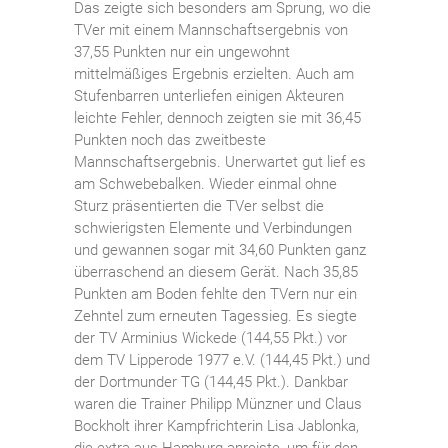
Das zeigte sich besonders am Sprung, wo die
TVer mit einem Mannschaftsergebnis von
37,55 Punkten nur ein ungewohnt
mittelmäßiges Ergebnis erzielten. Auch am
Stufenbarren unterliefen einigen Akteuren
leichte Fehler, dennoch zeigten sie mit 36,45
Punkten noch das zweitbeste
Mannschaftsergebnis. Unerwartet gut lief es
am Schwebebalken. Wieder einmal ohne
Sturz präsentierten die TVer selbst die
schwierigsten Elemente und Verbindungen
und gewannen sogar mit 34,60 Punkten ganz
überraschend an diesem Gerät. Nach 35,85
Punkten am Boden fehlte den TVern nur ein
Zehntel zum erneuten Tagessieg. Es siegte
der TV Arminius Wickede (144,55 Pkt.) vor
dem TV Lipperode 1977 e.V. (144,45 Pkt.) und
der Dortmunder TG (144,45 Pkt.). Dankbar
waren die Trainer Philipp Münzner und Claus
Bockholt ihrer Kampfrichterin Lisa Jablonka,
die extra aus Hamburg anreiste, um für den