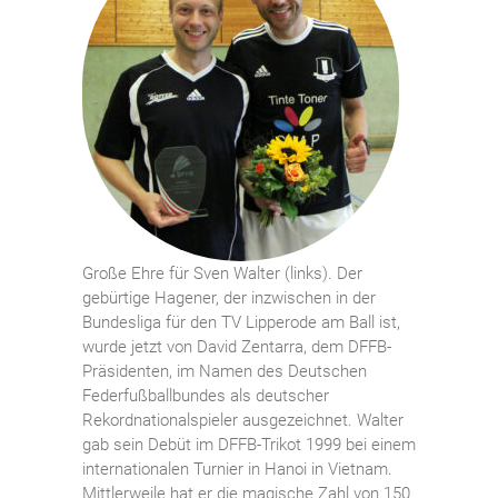
Große Ehre für Sven Walter (links). Der
gebürtige Hagener, der inzwischen in der
Bundesliga für den TV Lipperode am Ball ist,
wurde jetzt von David Zentarra, dem DFFB-
Präsidenten, im Namen des Deutschen
Federfußballbundes als deutscher
Rekordnationalspieler ausgezeichnet. Walter
gab sein Debüt im DFFB-Trikot 1999 bei einem
internationalen Turnier in Hanoi in Vietnam.
Mittlerweile hat er die magische Zahl von 150