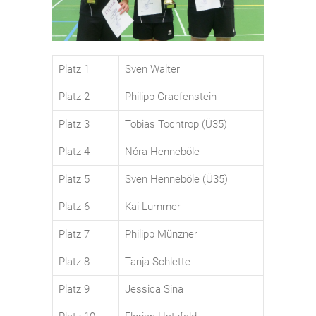
Platz 1
Sven Walter
Platz 2
Philipp Graefenstein
Platz 3
Tobias Tochtrop (Ü35)
Platz 4
Nóra Henneböle
Platz 5
Sven Henneböle (Ü35)
Platz 6
Kai Lummer
Platz 7
Philipp Münzner
Platz 8
Tanja Schlette
Platz 9
Jessica Sina