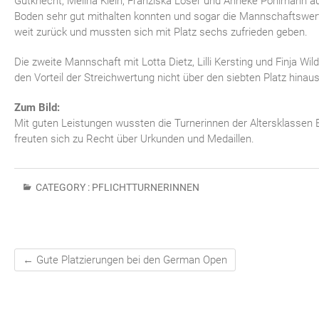
Gutknecht, Melina Klein, Franziska Löser und Anneke Pohlmann a
Boden sehr gut mithalten konnten und sogar die Mannschaftswer
weit zurück und mussten sich mit Platz sechs zufrieden geben.
Die zweite Mannschaft mit Lotta Dietz, Lilli Kersting und Finja 
den Vorteil der Streichwertung nicht über den siebten Platz hinaus
Zum Bild:
Mit guten Leistungen wussten die Turnerinnen der Altersklassen
freuten sich zu Recht über Urkunden und Medaillen.
CATEGORY :
PFLICHTTURNERINNEN
←
Gute Platzierungen bei den German Open