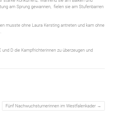
uf starke Konkurrenz. Während sie am Balken und
tung am Sprung gewannen, fielen sie am Stufenbarren
Wilden musste ohne Laura Kersting antreten und kam ohne
.
 E und D die Kampfrichterinnen zu überzeugen und
Fünf Nachwuchsturnerinnen im Westfalenkader
→