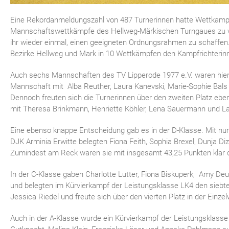
Eine Rekordanmeldungszahl von 487 Turnerinnen hatte Wettkampfle
Mannschaftswettkämpfe des Hellweg-Märkischen Turngaues zu ver
ihr wieder einmal, einen geeigneten Ordnungsrahmen zu schaffen
Bezirke Hellweg und Mark in 10 Wettkämpfen den Kampfrichterinn
Auch sechs Mannschaften des TV Lipperode 1977 e.V. waren hieran 
Mannschaft mit Alba Reuther, Laura Kanevski, Marie-Sophie Bals
Dennoch freuten sich die Turnerinnen über den zweiten Platz ebe
mit Theresa Brinkmann, Henriette Köhler, Lena Sauermann und La
Eine ebenso knappe Entscheidung gab es in der D-Klasse. Mit nu
DJK Arminia Erwitte belegten Fiona Feith, Sophia Brexel, Dunja Dizd
Zumindest am Reck waren sie mit insgesamt 43,25 Punkten klar 
In der C-Klasse gaben Charlotte Lutter, Fiona Biskuperk, Amy Deu
und belegten im Kürvierkampf der Leistungsklasse LK4 den siebt
Jessica Riedel und freute sich über den vierten Platz in der Einze
Auch in der A-Klasse wurde ein Kürvierkampf der Leistungsklasse