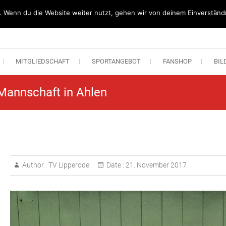
. Wenn du die Website weiter nutzt, gehen wir von deinem Einverständn
n Lipperode
MITGLIEDSCHAFT
SPORTANGEBOT
FANSHOP
BIL
Mannschaft in Ahlen
Author :
TV Lipperode
Date :
21. November 2017